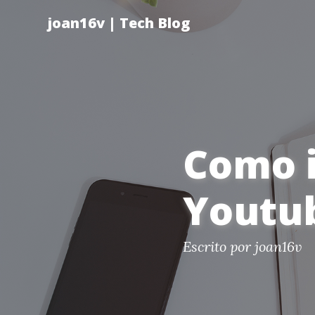
joan16v | Tech Blog
Como i
Youtu
Escrito por
joan16v