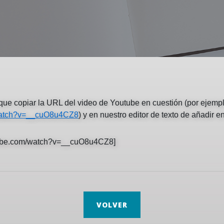
que copiar la URL del video de Youtube en cuestión (por ejempl
/watch?v=__cuO8u4CZ8
) y en nuestro editor de texto de añadir e
tube.com/watch?v=__cuO8u4CZ8
]
VOLVER